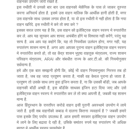
वाहनका उपयोग जारी रखते है.
इस स्थीती मे उनको बार बार उस वाहनको मेकॅनिक के पास ले जाकर दुरुस्त
करना अनिवार्य होता है. इसमे उस वाहन मालिक कि आर्थीक हानी होती है, मगर
उस वाहनके साथ उसका लगाव होता है, या वो इस स्थीती मे नही होता है कि नया
वाहन खरिदे. इस स्थीती मे करे तो क्या करे ?
इसका सरल उत्तर यह है कि, उस वाहन को इलेक्ट्रिक वाहन स्वरुप मे रुपातंरीत
कर ले. आप यह सुनकर आप शायद अचंबीत होंगे या विश्वास नही करेंगे, परंतु यह
सत्य है. अब आप यह कहोगे कि, यह तो नियमोंका उलंघन होगा, मगर नही, यह
रुपातंरण शासन मान्य है. अगर आप आपका पुराना वाहन इलेक्ट्रिक वाहन स्वरुप
मे रुपातंरीत करते हो, तो वह केंद्र शासन भुपृष्ठ वाहतुक मंत्रालय, राज्य शासन
परिवहन मंत्रालय, ARAI और संबधीत राज्य के आर.टी.ओ. की नियमोनुसार
सर्वमान्य है.
हमे और एक बात समझनी होगी कि, कोई भी वाहन नियमानुसार निरस्त तब हो
जाता है, जब वह जादा प्रदुषण करता है, नाकी वह केवल पुराना हो जाता है.
प्रदुषण तो उसके साथ लगा हुवा इंजिन करता है, ना कि उसकी बॉडी, जब आपके
वाहनकी बॉडी अच्छी है, इस बॉडीके साथका इंजिन हटा दिया जाए और उसे
इलेक्ट्रिक वाहन स्वरुप मे रुपातंरीत कर ले तो क्या आपत्ती है, जबकी यह शासन
मान्य है.
आज हिंदुस्थान के रास्तोंपर करोडे वाहन इसी पुरानी अवस्थामे उपयोग मे लाये
जाते है. इसी सब वाहनोंको कबाड मे दालना कितना व्यवहार्य है ? जबकी हमारे
पास इसके लिए पर्याय उपलब्ध है. आज हमारी सरकार इलेक्ट्रिक वाहन उपयोग
मे लाने के लिए बढावा दे रही है, उसिके समांतर रुपमे यह रुपातंरण भी अधिक
मात्रा मे आर्थीक स्वरुप फायदेमंद है.