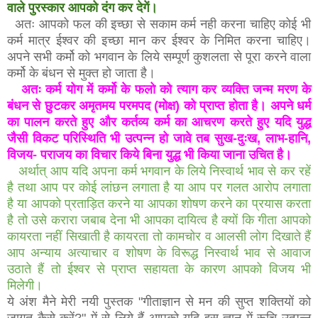
वाले पुरस्कार आपको दंग कर देगें।
अतः आपको फल की इच्छा से सकाम कर्म नही करना चाहिए कोई भी
कर्म मात्र ईश्वर की इच्छा मान कर ईश्वर के निमित करना चाहिए।
अपने सभी कर्मो को भगवान के लिये सम्पूर्ण कुशलता से पूरा करने वाला
कर्मो के बंधन से मुक्त हो जाता है।
अतः कर्म योग में कर्मो के फलो को त्याग कर व्यक्ति जन्म मरण के
बंधन से छुटकर अमृतमय परमपद (मोक्ष) को प्राप्त होता है। अपने धर्म
का पालन करते हुए और कर्तव्य कर्म का आचरण करते हुए यदि युद्ध
जैसी विकट परिस्थिति भी उत्पन्न हो जावे तब सुख-दुःख, लाभ-हानि,
विजय- पराजय का विचार किये बिना युद्ध भी किया जाना उचित है।
अर्थात् आप यदि अपना कर्म भगवान के लिये निस्वार्थ भाव से कर रहें
है तथा आप पर कोई लांछन लगाता है या आप पर गलत आरोप लगाता
है या आपको प्रताड़ित करने या आपका शोषण करने का प्रयास करता
है तो उसे करारा जबाब देना भी आपका दायित्व है क्यों कि गीता आपको
कायरता नहीं सिखाती है कायरता तो कामचोर व आलसी लोग दिखाते हैं
आप अन्याय अत्याचार व शोषण के विरूद्ध निस्वार्थ भाव से आवाज
उठाते हैं तो ईश्वर से प्राप्त सहायता के कारण आपको विजय भी
मिलेगी।
ये अंश मैने मेरी नयी पुस्तक "गीताज्ञान से मन की सुप्त शक्तियों को
जागृत कैसे करें?" में से लिये हैं आपको यदि इस ज्ञान में रूचि उत्पन्न