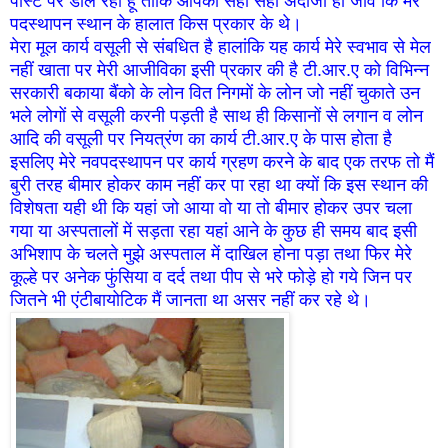
पोस्ट पर डाल रहा हूं ताकि आपको सही सही अंदाजा हो जावे कि मेरे
पदस्थापन स्थान के हालात किस प्रकार के थे।
मेरा मूल कार्य वसूली से संबधित है हालांकि यह कार्य मेरे स्वभाव से मेल
नहीं खाता पर मेरी आजीविका इसी प्रकार की है टी.आर.ए को विभिन्न
सरकारी बकाया बैंको के लोन वित निगमों के लोन जो नहीं चुकाते उन
भले लोगों से वसूली करनी पड़ती है साथ ही किसानों से लगान व लोन
आदि की वसूली पर नियत्रंण का कार्य टी.आर.ए के पास होता है
इसलिए मेरे नवपदस्थापन पर कार्य ग्रहण करने के बाद एक तरफ तो मैं
बुरी तरह बीमार होकर काम नहीं कर पा रहा था क्यों कि इस स्थान की
विशेषता यही थी कि यहां जो आया वो या तो बीमार होकर उपर चला
गया या अस्पतालों में सड़ता रहा यहां आने के कुछ ही समय बाद इसी
अभिशाप के चलते मुझे अस्पताल में दाखिल होना पड़ा तथा फिर मेरे
कूल्हे पर अनेक फुंसिया व दर्द तथा पीप से भरे फोड़े हो गये जिन पर
जितने भी एंटीबायोटिक मैं जानता था असर नहीं कर रहे थे।